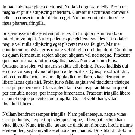
In hac habitasse platea dictumst. Nulla id dignissim felis. Proin ut
magna et purus adipiscing interdum. Curabitur accumsan convallis
tellus, a consectetur dui dictum eget. Nullam volutpat enim vitae
risus pharetra fringilla.
Suspendisse mollis eleifend ultricies. In fringilla ipsum eu dolor
interdum volutpat. Nunc pellentesque eleifend sodales. Ut sodales
neque vel nulla adipiscing eget placerat massa feugiat. Mauris
condimentum nisi at eros ornare vel fringilla orci tincidunt. Curabitur
eu quam fermentum sapien aliquet aliquam vel nec neque. Praesent
quis mauris quam, rutrum sagittis massa. Nunc ac enim felis.
Quisque in sapien vel mauris sagittis adipiscing. Fusce facilisis dui
eu urna cursus pulvinar aliquam ante facilisis. Quisque sollicitudin,
odio et mollis luctus, mauris ligula dictum diam, vitae elementum
libero lacus quis nisi. Proin justo felis, sagittis vel tincidunt tristique,
suscipit posuere nisi. Class aptent taciti sociosqu ad litora torquent
per conubia nostra, per inceptos himenaeos. Praesent fringilla libero
sit amet neque pellentesque fringilla. Cras et velit diam, vitae
tincidunt libero.
Nullam hendrerit semper fringilla. Nam pellentesque, neque vitae
suscipit luctus, neque turpis tempus augue, id feugiat lectus diam
vitae libero. Nunc fringilla, augue ac tincidunt rhoncus, ligula mauris
eleifend leo, sed convallis erat risus nec mauris. Duis blandit dolor in