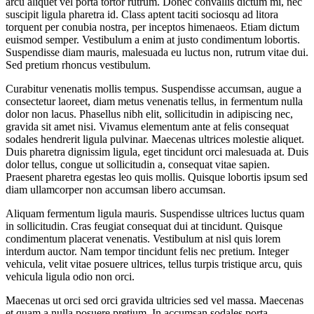
arcu aliquet vel porta tortor rutrum. Donec convallis dictum mi, nec
suscipit ligula pharetra id. Class aptent taciti sociosqu ad litora
torquent per conubia nostra, per inceptos himenaeos. Etiam dictum
euismod semper. Vestibulum a enim at justo condimentum lobortis.
Suspendisse diam mauris, malesuada eu luctus non, rutrum vitae dui.
Sed pretium rhoncus vestibulum.
Curabitur venenatis mollis tempus. Suspendisse accumsan, augue a
consectetur laoreet, diam metus venenatis tellus, in fermentum nulla
dolor non lacus. Phasellus nibh elit, sollicitudin in adipiscing nec,
gravida sit amet nisi. Vivamus elementum ante at felis consequat
sodales hendrerit ligula pulvinar. Maecenas ultrices molestie aliquet.
Duis pharetra dignissim ligula, eget tincidunt orci malesuada at. Duis
dolor tellus, congue ut sollicitudin a, consequat vitae sapien.
Praesent pharetra egestas leo quis mollis. Quisque lobortis ipsum sed
diam ullamcorper non accumsan libero accumsan.
Aliquam fermentum ligula mauris. Suspendisse ultrices luctus quam
in sollicitudin. Cras feugiat consequat dui at tincidunt. Quisque
condimentum placerat venenatis. Vestibulum at nisl quis lorem
interdum auctor. Nam tempor tincidunt felis nec pretium. Integer
vehicula, velit vitae posuere ultrices, tellus turpis tristique arcu, quis
vehicula ligula odio non orci.
Maecenas ut orci sed orci gravida ultricies sed vel massa. Maecenas
et quam a nulla posuere pretium. In accumsan sodales porta.